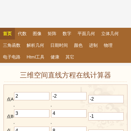
首页
代数
图像
矩阵
数字
平面几何
立体几何
三角函数
解析几何
日期时间
颜色
进制
物理
电子电路
Html工具
健康
其它
三维空间直线方程在线计算器
点A
,
,
点B
,
,
点