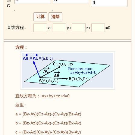
C
,
,
直线方程：
x+
y+
z+
=0
方程：
直线方程为： ax+by+cz+d=0
这里：
a = (By-Ay)(Cz-Az)-(Cy-Ay)(Bz-Az)
b = (Bz-Az)(Cx-Ax)-(Cz-Az)(Bx-Ax)
c = (Bx-Ax)(Cy-Ay)-(Cx-Ax)(By-Ay)