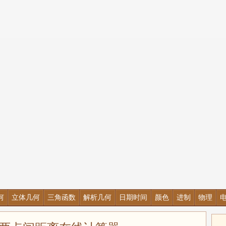
何
立体几何
三角函数
解析几何
日期时间
颜色
进制
物理