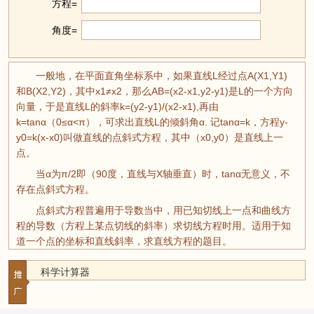
方程=
角度=
一般地，在平面直角坐标系中，如果直线L经过点A(X1,Y1)
和B(X2,Y2)，其中x1≠x2，那么AB=(x2-x1,y2-y1)是L的一个方向
向量，于是直线L的斜率k=(y2-y1)/(x2-x1),再由
k=tanα（0≤α<π），可求出直线L的倾斜角α. 记tanα=k，方程y-
y0=k(x-x0)叫做直线的点斜式方程，其中（x0,y0）是直线上一
点。
当α为π/2即（90度，直线与X轴垂直）时，tanα无意义，不
存在点斜式方程。
点斜式方程普遍用于导数当中，用已知切线上一点和曲线方
程的导数（方程上某点切线的斜率）求切线方程时用。适用于知
道一个点的坐标和直线斜率，求直线方程的题目。
科学计算器