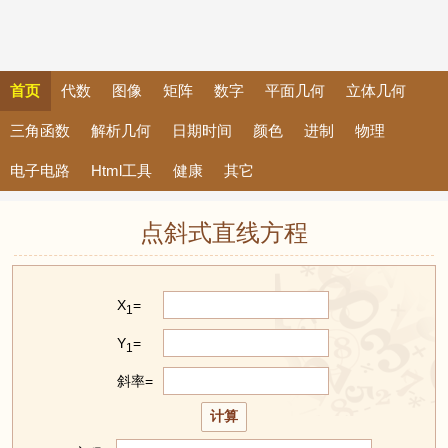
首页
代数
图像
矩阵
数字
平面几何
立体几何
三角函数
解析几何
日期时间
颜色
进制
物理
电子电路
Html工具
健康
其它
点斜式直线方程
X
=
1
Y
=
1
斜率=