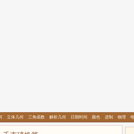
何
立体几何
三角函数
解析几何
日期时间
颜色
进制
物理