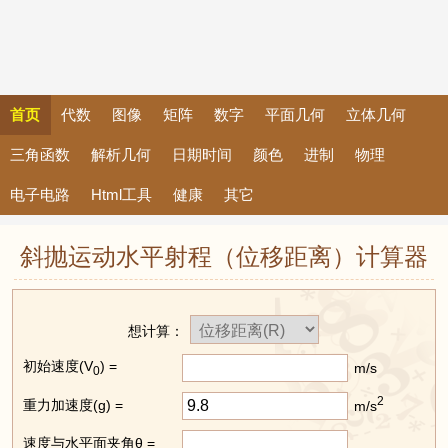
首页
代数
图像
矩阵
数字
平面几何
立体几何
三角函数
解析几何
日期时间
颜色
进制
物理
电子电路
Html工具
健康
其它
斜抛运动水平射程（位移距离）计算器
想计算：
初始速度(V
) =
m/s
0
2
重力加速度(g) =
m/s
速度与水平面夹角θ =