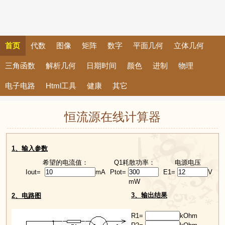
首页
代数
图像
矩阵
数字
平面几何
立体几何
三角函数
解析几何
日期时间
颜色
进制
物理
电子电路
Html工具
健康
其它
恒流源在线计算器
1、输入参数
希望的电流值：
Q1耗散功率：
电源电压
Iout=
mA
Ptot=
E1=
V
mW
3、输出结果
2、电路图
R1=
kOhm