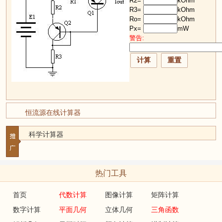
R2=
kOhm
R3=
kOhm
Ro=
kOhm
Px=
mW
警告:
恒流源在线计算器
科学计算器
热门工具
首页
代数计算
图像计算
矩阵计算
数字计算
平面几何
立体几何
三角函数