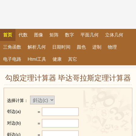
首页
代数
图像
矩阵
数字
平面几何
立体几何
三角函数
解析几何
日期时间
颜色
进制
物理
电子电路
Html工具
健康
其它
勾股定理计算器 毕达哥拉斯定理计算器
选择计算：
邻边(a)
=
对边(b)
=
斜边(c)
=