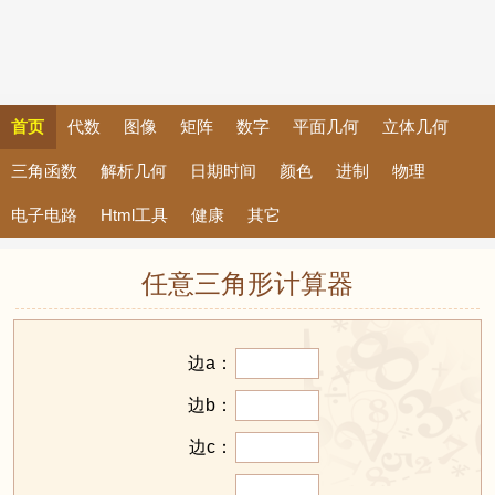
首页
代数
图像
矩阵
数字
平面几何
立体几何
三角函数
解析几何
日期时间
颜色
进制
物理
电子电路
Html工具
健康
其它
任意三角形计算器
边a：
边b：
边c：