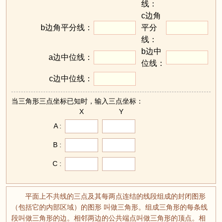
线：
c边角
b边角平分线：
平分
线：
b边中
a边中位线：
位线：
c边中位线：
当三角形三点坐标已知时，输入三点坐标：
X
Y
A :
B :
C :
平面上不共线的三点及其每两点连结的线段组成的封闭图形
（包括它的内部区域）的图形 叫做三角形。组成三角形的每条线
段叫做三角形的边。相邻两边的公共端点叫做三角形的顶点。相