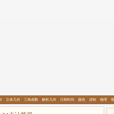
何
立体几何
三角函数
解析几何
日期时间
颜色
进制
物理