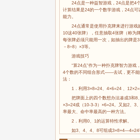
24点是一种益智游戏，24点是把
计算结果是24的一个数学游戏，24点
能力。
24点通常是使用扑克牌来进行游戏
10这40张牌），任意抽取4张牌（称
每张牌必须只能用一次，如抽出的牌是3、8
－8÷8）×3等。
游戏技巧
“算24点”作为一种扑克牌智力游
4个数的不同组合形式——去试，更不
法：
1．利用3×8=24、4×6=24 、12×2
把牌面上的四个数想办法凑成3和8、4
×3=24或（10-3-3）×6=24。又如
率最大、命中率最高的一种方法。
2．利用0、1的运算特性求解。
如3、4、4、8可组成3×8+4—4=2