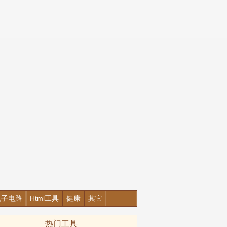
电子电路
Html工具
健康
其它
热门工具