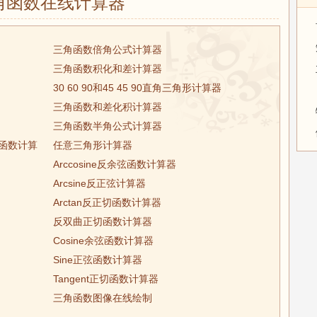
角函数在线计算器
三角函数倍角公式计算器
三角函数积化和差计算器
30 60 90和45 45 90直角三角形计算器
三角函数和差化积计算器
三角函数半角公式计算器
ec三角函数计算
任意三角形计算器
Arccosine反余弦函数计算器
Arcsine反正弦计算器
Arctan反正切函数计算器
反双曲正切函数计算器
Cosine余弦函数计算器
Sine正弦函数计算器
Tangent正切函数计算器
三角函数图像在线绘制