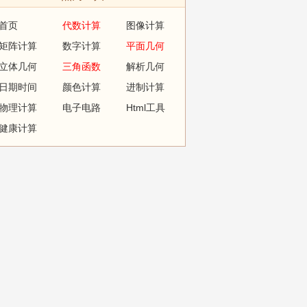
首页
代数计算
图像计算
矩阵计算
数字计算
平面几何
立体几何
三角函数
解析几何
日期时间
颜色计算
进制计算
物理计算
电子电路
Html工具
健康计算