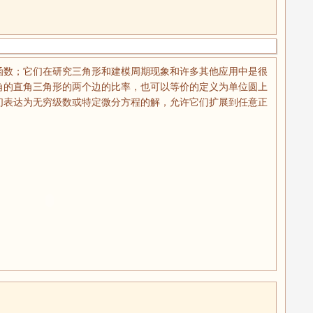
函数；它们在研究三角形和建模周期现象和许多其他应用中是很
角的直角三角形的两个边的比率，也可以等价的定义为单位圆上
们表达为无穷级数或特定微分方程的解，允许它们扩展到任意正