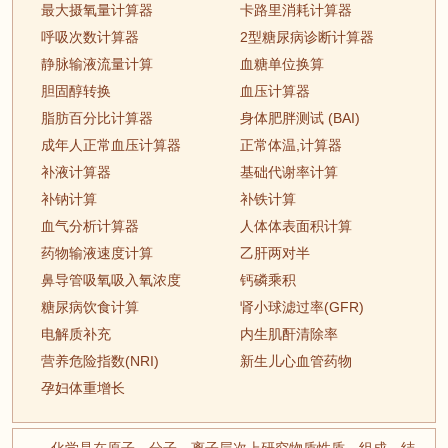
最大摄氧量计算器
卡路里消耗计算器
呼吸次数计算器
2型糖尿病诊断计算器
静脉输液流量计算
血糖单位换算
胆固醇转换
血压计算器
脂肪百分比计算器
身体肥胖测试 (BAI)
成年人正常血压计算器
正常体温,计算器
补液计算器
基础代谢率计算
补钠计算
补铁计算
血气分析计算器
人体体表面积计算
药物输液速度计算
乙肝两对半
鼻导管吸氧吸入氧浓度
钙磷乘积
糖尿病饮食计算
肾小球滤过率(GFR)
电解质补充
内生肌酐清除率
营养危险指数(NRI)
新生儿心血管药物
孕妇体重增长