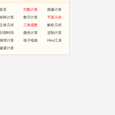
首页
代数计算
图像计算
矩阵计算
数字计算
平面几何
立体几何
三角函数
解析几何
日期时间
颜色计算
进制计算
物理计算
电子电路
Html工具
健康计算