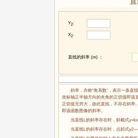
直
Y
:
2
X
:
2
直线的斜率 (m) ：
斜率，亦称“角系数”，表示一条直
坐标轴正半轴方向的夹角的正切值即该直
正切值无穷大，故此直线，不存在斜率。 
即该函数图像的斜率。
当直线L的斜率存在时，斜截式y=kx+b
当直线L的斜率存在时，点斜式y2—y1