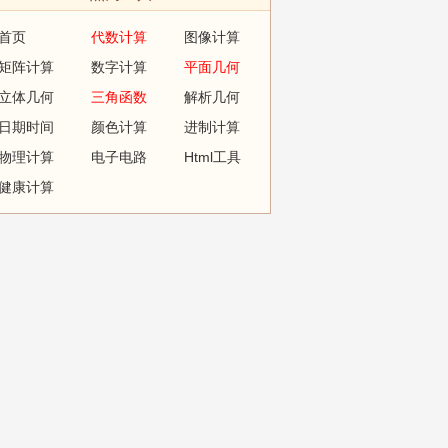
首页
代数计算
图像计算
矩阵计算
数字计算
平面几何
立体几何
三角函数
解析几何
日期时间
颜色计算
进制计算
物理计算
电子电路
Html工具
健康计算