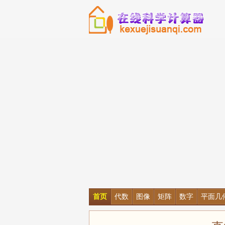
首页
代数
图像
矩阵
数字
平面几